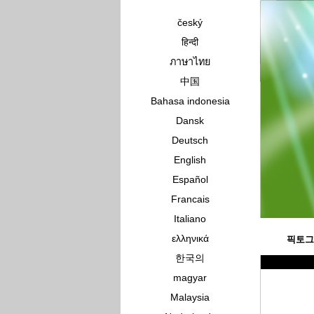
český
हिन्दी
ภาษาไทย
中国
Bahasa indonesia
Dansk
Deutsch
English
Español
Francais
Italiano
ελληνικά
픽토그
한국의
magyar
Malaysia