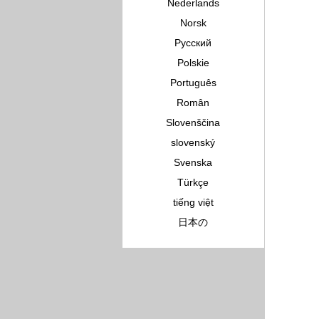
Nederlands
Norsk
Pусский
Polskie
Português
Român
Slovenščina
slovenský
Svenska
Türkçe
tiếng việt
日本の