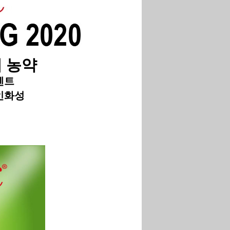
 농약
벤트
비인화성