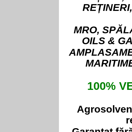
REȚINERI
MRO, SPĂL
OILS & G
AMPLASAME
MARITIM
100% VE
Agrosolvent
r
Garantat făr