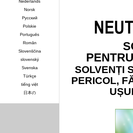
Nederlands
Norsk
Pусский
Polskie
Português
S
Român
Slovenščina
PENTRU
slovenský
SOLVENȚI 
Svenska
Türkçe
PERICOL, F
tiếng việt
UȘU
日本の