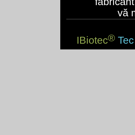
fabrican
vă 
®
IBiotec
Tec 