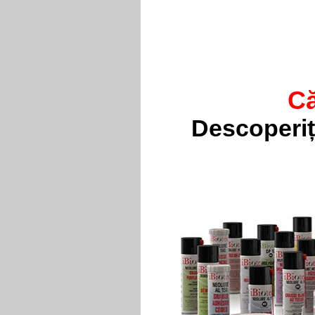
Că
Descoperiț