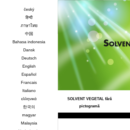
český
हिन्दी
ภาษาไทย
中国
Bahasa indonesia
Dansk
Deutsch
English
Español
Francais
Italiano
ελληνικά
SOLVENT VEGETAL fără
pictogramă
한국의
magyar
Malaysia