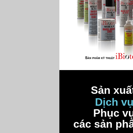
Sản xuất
Dịch v
Phục vụ
các sản ph