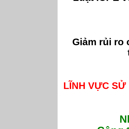
Giảm rủi ro 
LĨNH VỰC SỬ
N