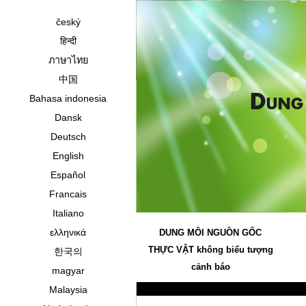
český
हिन्दी
ภาษาไทย
中国
Bahasa indonesia
Dansk
Deutsch
English
Español
Francais
Italiano
ελληνικά
DUNG MÔI NGUỒN GỐC
THỰC VẬT không biểu tượng
한국의
cảnh báo
magyar
Malaysia