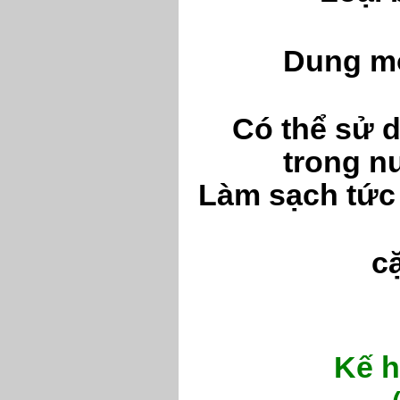
Dung mô
Có thể sử d
trong n
Làm sạch tức t
c
Kế h