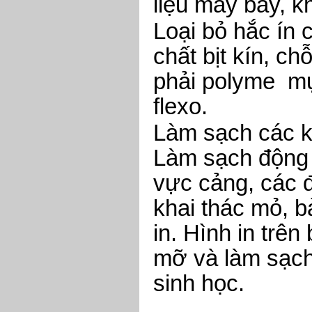
liệu máy bay, k
Loại bỏ hắc ín 
chất bịt kín, ch
phải polyme mự
flexo.
Làm sạch các kh
Làm sạch động
vực cảng, các đ
khai thác mỏ, 
in. Hình in trê
mỡ và làm sạch
sinh học.