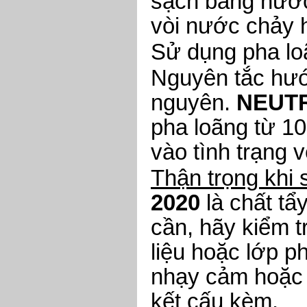
sạch bằng nước 
vòi nước chảy 
Sử dụng pha lo
Nguyên tắc hướ
nguyên.
NEUTR
pha loãng từ 1
vào tình trạng v
Thận trọng khi
2020
là chất t
cần, hãy kiểm t
liệu hoặc lớp p
nhạy cảm hoặc 
kết cấu kèm.