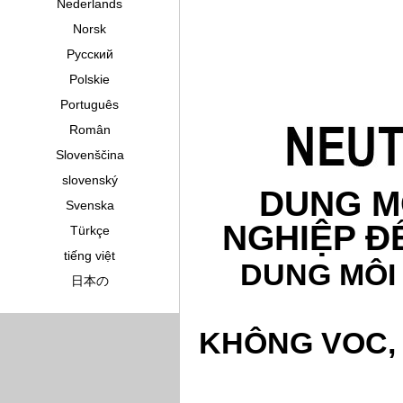
Nederlands
Norsk
Pусский
Polskie
Português
Român
Slovenščina
slovenský
DUNG M
Svenska
NGHIỆP Đ
Türkçe
tiếng việt
DUNG MÔI
日本の
KHÔNG VOC, 